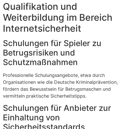
Qualifikation und
Weiterbildung im Bereich
Internetsicherheit
Schulungen für Spieler zu
Betrugsrisiken und
Schutzmaßnahmen
Professionelle Schulungsangebote, etwa durch
Organisationen wie die Deutsche Kriminalprävention,
fördern das Bewusstsein für Betrugsmaschen und
vermitteln praktische Sicherheitstipps.
Schulungen für Anbieter zur
Einhaltung von
Sicherheitsstandards