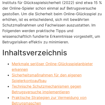
Instituts für Glücksspielsicherheit (2022) sind etwa 15 %
der Online-Spieler schon einmal auf Betrugsversuche
gestoßen. Um die Sicherheit beim Online-Glücksspiel zu
erhöhen, ist es entscheidend, sich mit bewährten
Schutzmaßnahmen und Fachwissen auszustatten. Im
Folgenden werden praktische Tipps und
wissenschaftlich fundierte Erkenntnisse vorgestellt, um
Betrugsrisiken effektiv zu minimieren.
Inhaltsverzeichnis
Merkmale seriöser Online-Glücksspielanbieter
erkennen
Sicherheitsmaßnahmen für den eigenen
Spielerkontoaufbau
Technische Schutzmechanismen gegen
Betrugsversuche implementieren
Praktische Strategien zur Vermeidung von
Betrugsmaschen