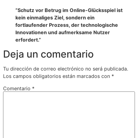
“Schutz vor Betrug im Online-Glücksspiel ist
kein einmaliges Ziel, sondern ein
fortlaufender Prozess, der technologische
Innovationen und aufmerksame Nutzer
erfordert.”
Deja un comentario
Tu dirección de correo electrónico no será publicada.
Los campos obligatorios están marcados con
*
Comentario
*