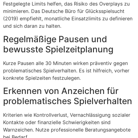
Festgelegte Limits helfen, das Risiko des Overplays zu
minimieren. Das Deutsche Büro für Glücksspielsucht
(2019) empfiehlt, monatliche Einsatzlimits zu definieren
und sich daran zu halten.
Regelmäßige Pausen und
bewusste Spielzeitplanung
Kurze Pausen alle 30 Minuten wirken präventiv gegen
problematisches Spielverhalten. Es ist hilfreich, vorher
konkrete Spielzeiten festzulegen.
Erkennen von Anzeichen für
problematisches Spielverhalten
Kriterien wie Kontrollverlust, Vernachlässigung sozialer
Kontakte oder finanzielle Schwierigkeiten sind
Warnzeichen. Nutze professionelle Beratungsangebote
bei Bedarf.