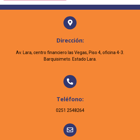
Dirección:
Av. Lara, centro financiero las Vegas, Piso 4, oficina 4-3.
Barquisimeto. Estado Lara.
Teléfono:
0251 2548264