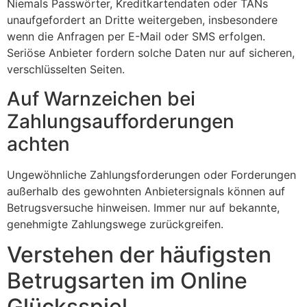
Niemals Passwörter, Kreditkartendaten oder TANs
unaufgefordert an Dritte weitergeben, insbesondere
wenn die Anfragen per E-Mail oder SMS erfolgen.
Seriöse Anbieter fordern solche Daten nur auf sicheren,
verschlüsselten Seiten.
Auf Warnzeichen bei
Zahlungsaufforderungen
achten
Ungewöhnliche Zahlungsforderungen oder Forderungen
außerhalb des gewohnten Anbietersignals können auf
Betrugsversuche hinweisen. Immer nur auf bekannte,
genehmigte Zahlungswege zurückgreifen.
Verstehen der häufigsten
Betrugsarten im Online
Glücksspiel