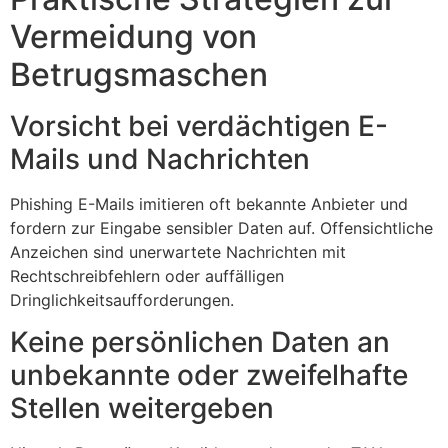
Vermeidung von
Betrugsmaschen
Vorsicht bei verdächtigen E-
Mails und Nachrichten
Phishing E-Mails imitieren oft bekannte Anbieter und
fordern zur Eingabe sensibler Daten auf. Offensichtliche
Anzeichen sind unerwartete Nachrichten mit
Rechtschreibfehlern oder auffälligen
Dringlichkeitsaufforderungen.
Keine persönlichen Daten an
unbekannte oder zweifelhafte
Stellen weitergeben