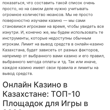
показаться, что составить такой список очень
просто, но на самом деле нужно учитывать
огромное количество нюансов. Мы не просто
поверхностно изучаем казино — мы сами
становимся игроками на время, чтобы увидеть все
изнутри. И, конечно же, мы будем использовать те
инструменты, которые недоступны обычным
игрокам. Лимит на вывод средств в онлайн-казино
Казахстана, будет зависеть от разных факторов,
например от выбранного вами казино и его правил,
выбранного метода оплаты и тд. Так или иначе,
каждое казино имеет свои правила и лимиты на
вывод средств.
Онлайн Казино в
Казахстане: ТОП-10
Площадок для Игры в