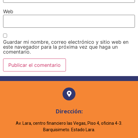
Web
Guardar mi nombre, correo electrónico y sitio web en
este navegador para la próxima vez que haga un
comentario.
Dirección:
Av. Lara, centro financiero las Vegas, Piso 4, oficina 4-3.
Barquisimeto. Estado Lara.