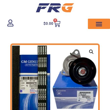
0
$
0.00