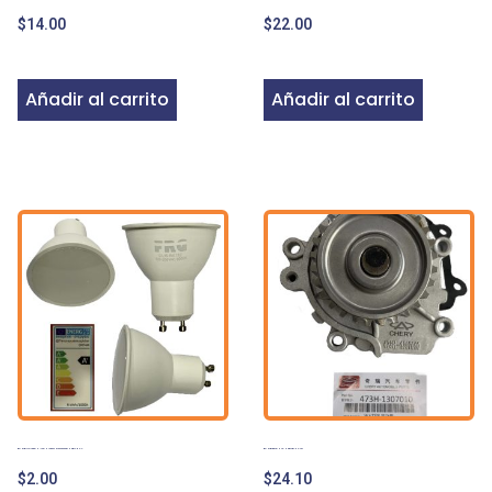
$
14.00
$
22.00
Añadir al carrito
Añadir al carrito
BOMBILLO LED GU-10 GU10 530 LM 6W 6000K LUZ BLANCA
BOMBA DE AGUA CHERY ARAUCA X1
$
2.00
$
24.10