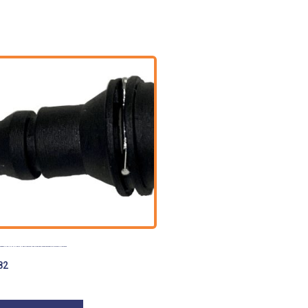
BRAGUE CLUTCH CROCHE ECOSPORT 1.6 ECOSPORT 2.0 4X2 FIESTA BALITA 1.6 FIESTA HASTA 2003
82