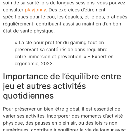
soin de sa santé lors de longues sessions, vous pouvez
consulter
playjonny
. Des exercices d’étirement
spécifiques pour le cou, les épaules, et le dos, pratiqués
régulièrement, contribuent aussi au maintien d’un bon
état de santé physique.
« La clé pour profiter du gaming tout en
préservant sa santé réside dans l’équilibre
entre immersion et prévention. » – Expert en
ergonomie, 2023.
Importance de l’équilibre entre
jeu et autres activités
quotidiennes
Pour préserver un bien-être global, il est essentiel de
varier ses activités. Incorporer des moments d’activité
physique, des pauses en plein air, ou des loisirs non
numériques, contribue à équilibrer la vie de joueur avec