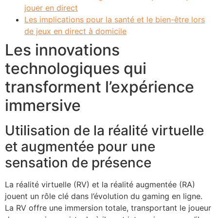
jouer en direct
Les implications pour la santé et le bien-être lors
de jeux en direct à domicile
Les innovations
technologiques qui
transforment l’expérience
immersive
Utilisation de la réalité virtuelle
et augmentée pour une
sensation de présence
La réalité virtuelle (RV) et la réalité augmentée (RA)
jouent un rôle clé dans l’évolution du gaming en ligne.
La RV offre une immersion totale, transportant le joueur