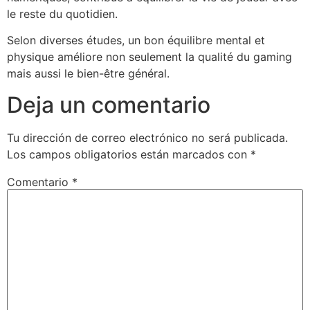
le reste du quotidien.
Selon diverses études, un bon équilibre mental et
physique améliore non seulement la qualité du gaming
mais aussi le bien-être général.
Deja un comentario
Tu dirección de correo electrónico no será publicada.
Los campos obligatorios están marcados con
*
Comentario
*