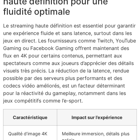
haute définition pour une
fluidité optimale
Le streaming haute définition est essentiel pour garantir
une expérience fluide et sans latence, surtout dans les
jeux en direct. Les fournisseurs comme Twitch, YouTube
Gaming ou Facebook Gaming offrent maintenant des
flux en 4K pour certains contenus, permettant aux
spectateurs comme aux joueurs d’apprécier des détails
visuels très précis. La réduction de la latence, rendue
possible par des serveurs plus performants et des
codecs vidéo améliorés, est un facteur déterminant
pour la réactivité du gameplay, notamment dans les
jeux compétitifs comme l’e-sport.
Caractéristique
Impact sur l’expérience
Qualité d’image 4K
Meilleure immersion, détails plus