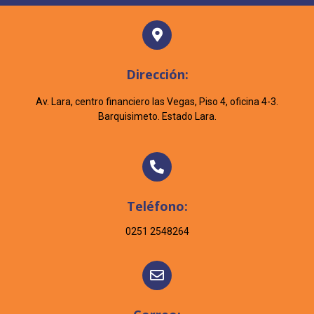
Dirección:
Av. Lara, centro financiero las Vegas, Piso 4, oficina 4-3.
Barquisimeto. Estado Lara.
Teléfono:
0251 2548264