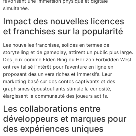
favorisant une immersion physique et digitale
simultanée.
Impact des nouvelles licences
et franchises sur la popularité
Les nouvelles franchises, solides en termes de
storytelling et de gameplay, attirent un public plus large.
Des jeux comme Elden Ring ou Horizon Forbidden West
ont revitalisé l’intérêt pour l’aventure en ligne en
proposant des univers riches et immersifs. Leur
marketing basé sur des contes captivants et des
graphismes époustouflants stimule la curiosité,
élargissant la communauté des joueurs actifs.
Les collaborations entre
développeurs et marques pour
des expériences uniques