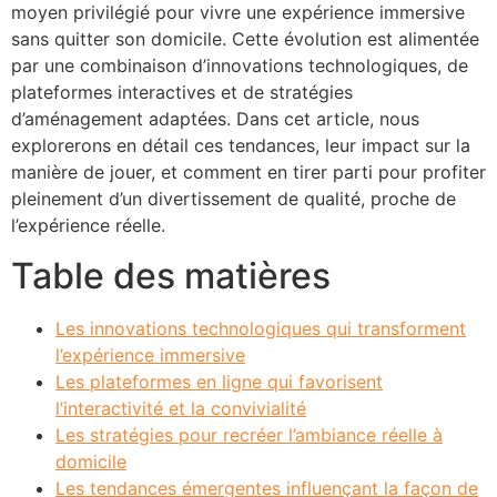
moyen privilégié pour vivre une expérience immersive
sans quitter son domicile. Cette évolution est alimentée
par une combinaison d’innovations technologiques, de
plateformes interactives et de stratégies
d’aménagement adaptées. Dans cet article, nous
explorerons en détail ces tendances, leur impact sur la
manière de jouer, et comment en tirer parti pour profiter
pleinement d’un divertissement de qualité, proche de
l’expérience réelle.
Table des matières
Les innovations technologiques qui transforment
l’expérience immersive
Les plateformes en ligne qui favorisent
l’interactivité et la convivialité
Les stratégies pour recréer l’ambiance réelle à
domicile
Les tendances émergentes influençant la façon de