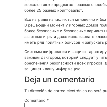
зеркало также предлагает разные способы
более 25 разных криптовалют.
Все награды начисляются мгновенно и бе
В решающий момент у игорных домов появ
более безопасные и безопасные варианты 
азартные игры и даже использовать класс
иметь ряд приятных бонусов и запускать р
Системы шифрования и защиты гарантиру
важным фактором, который следует учитыв
обеспечения безопасности всех игроков. 
защищать вашу информацию.
Deja un comentario
Tu dirección de correo electrónico no será pu
Comentario
*