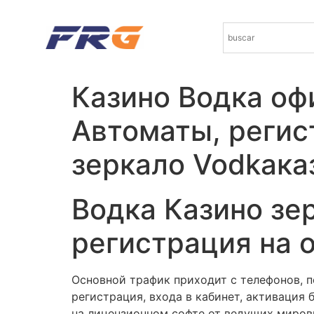
Казино Водка оф
Автоматы, регис
зеркало Vodkaка
Водка Казино зе
регистрация на 
Основной трафик приходит с телефонов, п
регистрация, входа в кабинет, активация
на лицензионном софте от ведущих мировы