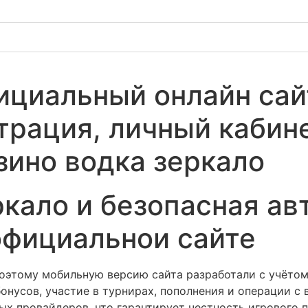
ициальный онлайн са
трация, личный кабине
зино водка зеркало
ркало и безопасная ав
официальнои сайте
оэтому мобильную версию сайта разработали с учётом 
 бонусов, участие в турнирах, пополнения и операции 
х провайдеров, что гарантирует честность игрового п