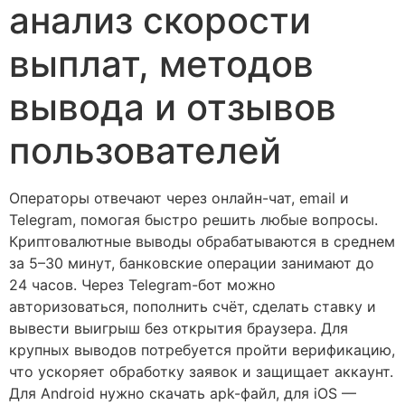
анализ скорости
выплат, методов
вывода и отзывов
пользователей
Операторы отвечают через онлайн-чат, email и
Telegram, помогая быстро решить любые вопросы.
Криптовалютные выводы обрабатываются в среднем
за 5–30 минут, банковские операции занимают до
24 часов. Через Telegram-бот можно
авторизоваться, пополнить счёт, сделать ставку и
вывести выигрыш без открытия браузера. Для
крупных выводов потребуется пройти верификацию,
что ускоряет обработку заявок и защищает аккаунт.
Для Android нужно скачать apk-файл, для iOS —