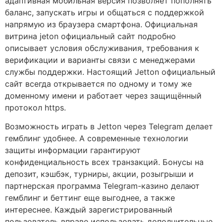
адаптивная мобильная версия позволяет пополнять
баланс, запускать игры и общаться с поддержкой
напрямую из браузера смартфона. Официальная
витрина jeton официальный сайт подробно
описывает условия обслуживания, требования к
верификации и варианты связи с менеджерами
службы поддержки. Настоящий Jetton официальный
сайт всегда открывается по одному и тому же
доменному имени и работает через защищённый
протокол https.
Возможность играть в Jetton через Telegram делает
гемблинг удобнее. А современные технологии
защиты информации гарантируют
конфиденциальность всех транзакций. Бонусы на
депозит, кэшбэк, турниры, акции, розыгрыши и
партнерская программа Telegram-казино делают
гемблинг и беттинг еще выгоднее, а также
интереснее. Каждый зарегистрированный
пользователь вправе использовать дополнительные