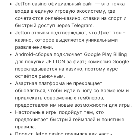
JetTon casino официальный сайт — это точка
входа в единую игровую экосистему, где
сочетаются онлайн-казино, ставки на спорт и
быстрый доступ через Telegram.
Jetton отзывы подтверждают, что Джет тон –
казино, которое выделяется уникальными
развлечениями.
Android-сборка подключает Google Play Billing
для покупки JETTON за фиат; комиссия Google
перекладывается на казино, поэтому курс
остаётся рыночным.
Азартная платформа не прекращает
обновляться, чтобы идти в ногу со временем и
привлекать современных гемблеров,
предоставляя им новые возможности для игры.
Настольные игры подойдут тем, кто
предпочитает быстрый геймплей и понятные
правила.
Проект Jeton casino появился как часть