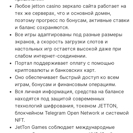
Любое jetton casino зеркало сайта работает на
тех же серверах, что и основной домен,
поэтому прогресс по бонусам, активные ставки
и баланс сохраняются.
Все игры адаптированы под разные размеры
экранов, а скорость загрузки слотов и
настольных игр остается высокой даже при
слабом интернет-соединении.
Портал поддерживает оплату с помощью
криптовалюты и банковских карт.
Оно обеспечивает быстрый доступ ко всем
играм, бонусам и финансовым операциям.
Вся личная информация, средства на балансе
находятся под защитой современных
технологий шифрования, токеном JETTON,
блокчейном Telegram Open Network и системой
NFT.
JetTon Games соблюдает международные