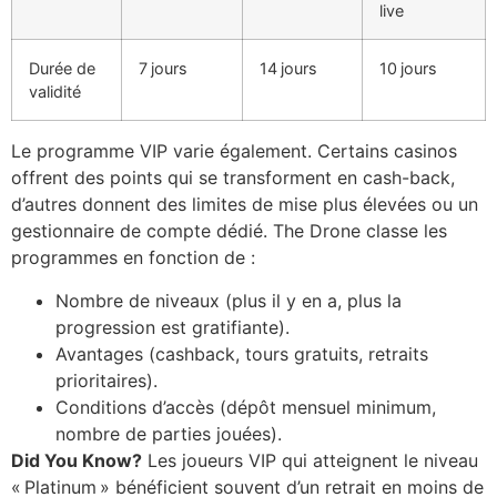
live
Durée de
7 jours
14 jours
10 jours
validité
Le programme VIP varie également. Certains casinos
offrent des points qui se transforment en cash-back,
d’autres donnent des limites de mise plus élevées ou un
gestionnaire de compte dédié. The Drone classe les
programmes en fonction de :
Nombre de niveaux (plus il y en a, plus la
progression est gratifiante).
Avantages (cashback, tours gratuits, retraits
prioritaires).
Conditions d’accès (dépôt mensuel minimum,
nombre de parties jouées).
Did You Know?
Les joueurs VIP qui atteignent le niveau
« Platinum » bénéficient souvent d’un retrait en moins de