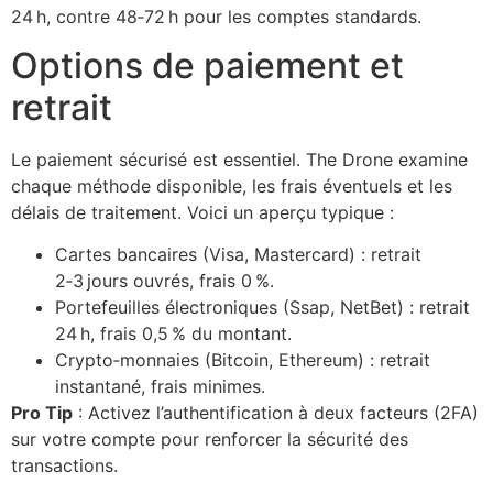
24 h, contre 48‑72 h pour les comptes standards.
Options de paiement et
retrait
Le paiement sécurisé est essentiel. The Drone examine
chaque méthode disponible, les frais éventuels et les
délais de traitement. Voici un aperçu typique :
Cartes bancaires (Visa, Mastercard) : retrait
2‑3 jours ouvrés, frais 0 %.
Portefeuilles électroniques (Ssap, NetBet) : retrait
24 h, frais 0,5 % du montant.
Crypto‑monnaies (Bitcoin, Ethereum) : retrait
instantané, frais minimes.
Pro Tip
: Activez l’authentification à deux facteurs (2FA)
sur votre compte pour renforcer la sécurité des
transactions.