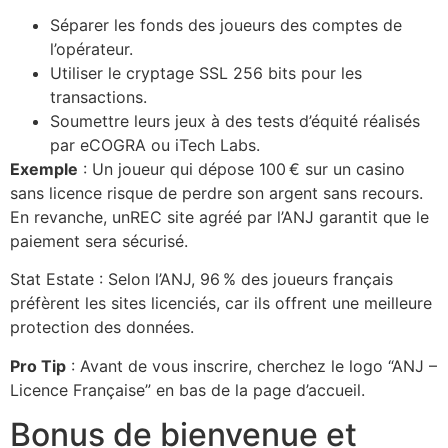
Séparer les fonds des joueurs des comptes de
l’opérateur.
Utiliser le cryptage SSL 256 bits pour les
transactions.
Soumettre leurs jeux à des tests d’équité réalisés
par eCOGRA ou iTech Labs.
Exemple
: Un joueur qui dépose 100 € sur un casino
sans licence risque de perdre son argent sans recours.
En revanche, unREC site agréé par l’ANJ garantit que le
paiement sera sécurisé.
Stat Estate : Selon l’ANJ, 96 % des joueurs français
préfèrent les sites licenciés, car ils offrent une meilleure
protection des données.
Pro Tip
: Avant de vous inscrire, cherchez le logo “ANJ –
Licence Française” en bas de la page d’accueil.
Bonus de bienvenue et