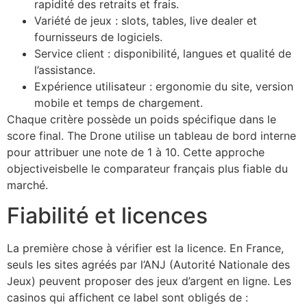
rapidité des retraits et frais.
Variété de jeux : slots, tables, live dealer et
fournisseurs de logiciels.
Service client : disponibilité, langues et qualité de
l’assistance.
Expérience utilisateur : ergonomie du site, version
mobile et temps de chargement.
Chaque critère possède un poids spécifique dans le
score final. The Drone utilise un tableau de bord interne
pour attribuer une note de 1 à 10. Cette approche
objectiveisbelle le comparateur français plus fiable du
marché.
Fiabilité et licences
La première chose à vérifier est la licence. En France,
seuls les sites agréés par l’ANJ (Autorité Nationale des
Jeux) peuvent proposer des jeux d’argent en ligne. Les
casinos qui affichent ce label sont obligés de :