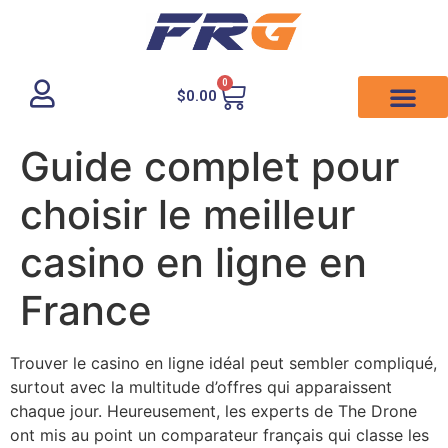
0
$
0.00
Guide complet pour
choisir le meilleur
casino en ligne en
France
Trouver le casino en ligne idéal peut sembler compliqué,
surtout avec la multitude d’offres qui apparaissent
chaque jour. Heureusement, les experts de The Drone
ont mis au point un comparateur français qui classe les