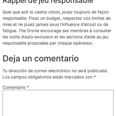
Rappel de jeu responsable
Quel que soit le casino choisi, jouez toujours de façon
responsable. Fixez un budget, respectez vos limites de
mise et ne jouez jamais sous l’influence d’alcool ou de
fatigue. The Drone encourage ses membres à consulter
les outils d’auto‑exclusion et les sections d’aide au jeu
responsable proposées par chaque opérateur.
Deja un comentario
Tu dirección de correo electrónico no será publicada.
Los campos obligatorios están marcados con
*
Comentario
*