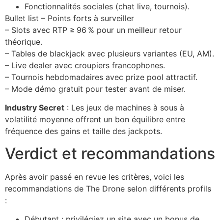
Fonctionnalités sociales (chat live, tournois).
Bullet list – Points forts à surveiller
– Slots avec RTP ≥ 96 % pour un meilleur retour
théorique.
– Tables de blackjack avec plusieurs variantes (EU, AM).
– Live dealer avec croupiers francophones.
– Tournois hebdomadaires avec prize pool attractif.
– Mode démo gratuit pour tester avant de miser.
Industry Secret
: Les jeux de machines à sous à
volatilité moyenne offrent un bon équilibre entre
fréquence des gains et taille des jackpots.
Verdict et recommandations
Après avoir passé en revue les critères, voici les
recommandations de The Drone selon différents profils
:
Débutant : privilégiez un site avec un bonus de