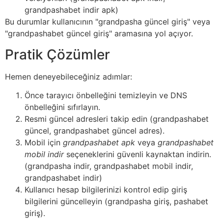
grandpashabet indir apk)
Bu durumlar kullanıcının "grandpasha güncel giriş" veya
"grandpashabet güncel giriş" aramasına yol açıyor.
Pratik Çözümler
Hemen deneyebileceğiniz adımlar:
Önce tarayıcı önbelleğini temizleyin ve DNS
önbelleğini sıfırlayın.
Resmi güncel adresleri takip edin (grandpashabet
güncel, grandpashabet güncel adres).
Mobil için
grandpashabet apk
veya
grandpashabet
mobil indir
seçeneklerini güvenli kaynaktan indirin.
(grandpasha indir, grandpashabet mobil indir,
grandpashabet indir)
Kullanıcı hesap bilgilerinizi kontrol edip giriş
bilgilerini güncelleyin (grandpasha giriş, pashabet
giriş).