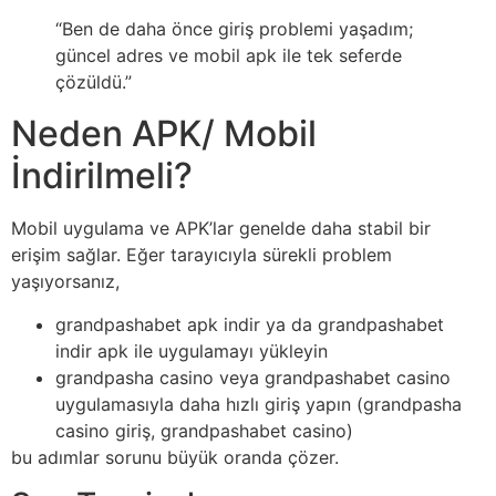
“Ben de daha önce giriş problemi yaşadım;
güncel adres ve mobil apk ile tek seferde
çözüldü.”
Neden APK/ Mobil
İndirilmeli?
Mobil uygulama ve APK’lar genelde daha stabil bir
erişim sağlar. Eğer tarayıcıyla sürekli problem
yaşıyorsanız,
grandpashabet apk indir ya da grandpashabet
indir apk ile uygulamayı yükleyin
grandpasha casino veya grandpashabet casino
uygulamasıyla daha hızlı giriş yapın (grandpasha
casino giriş, grandpashabet casino)
bu adımlar sorunu büyük oranda çözer.