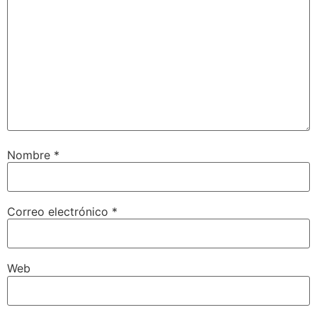
Nombre
*
Correo electrónico
*
Web