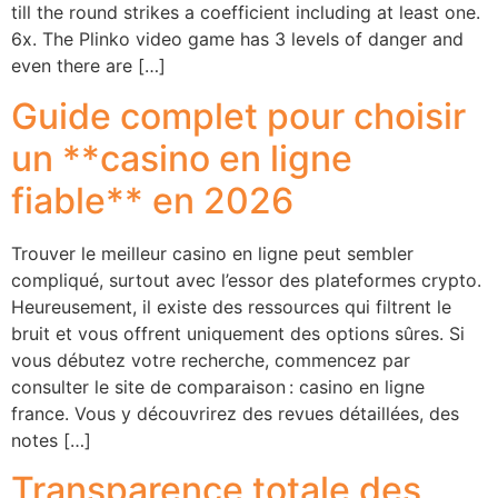
till the round strikes a coefficient including at least one.
6x. The Plinko video game has 3 levels of danger and
even there are […]
Guide complet pour choisir
un **casino en ligne
fiable** en 2026
Trouver le meilleur casino en ligne peut sembler
compliqué, surtout avec l’essor des plateformes crypto.
Heureusement, il existe des ressources qui filtrent le
bruit et vous offrent uniquement des options sûres. Si
vous débutez votre recherche, commencez par
consulter le site de comparaison : casino en ligne
france. Vous y découvrirez des revues détaillées, des
notes […]
Transparence totale des