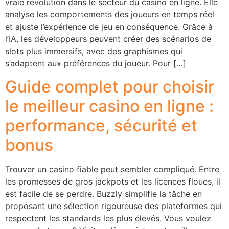
vraie révolution dans le secteur du casino en ligne. Elle
analyse les comportements des joueurs en temps réel
et ajuste l’expérience de jeu en conséquence. Grâce à
l’IA, les développeurs peuvent créer des scénarios de
slots plus immersifs, avec des graphismes qui
s’adaptent aux préférences du joueur. Pour […]
Guide complet pour choisir
le meilleur casino en ligne :
performance, sécurité et
bonus
Trouver un casino fiable peut sembler compliqué. Entre
les promesses de gros jackpots et les licences floues, il
est facile de se perdre. Buzzly simplifie la tâche en
proposant une sélection rigoureuse des plateformes qui
respectent les standards les plus élevés. Vous voulez