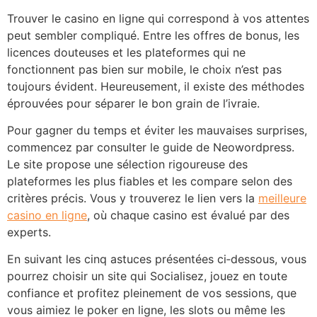
Trouver le casino en ligne qui correspond à vos attentes
peut sembler compliqué. Entre les offres de bonus, les
licences douteuses et les plateformes qui ne
fonctionnent pas bien sur mobile, le choix n’est pas
toujours évident. Heureusement, il existe des méthodes
éprouvées pour séparer le bon grain de l’ivraie.
Pour gagner du temps et éviter les mauvaises surprises,
commencez par consulter le guide de Neowordpress.
Le site propose une sélection rigoureuse des
plateformes les plus fiables et les compare selon des
critères précis. Vous y trouverez le lien vers la
meilleure
casino en ligne
, où chaque casino est évalué par des
experts.
En suivant les cinq astuces présentées ci‑dessous, vous
pourrez choisir un site qui Socialisez, jouez en toute
confiance et profitez pleinement de vos sessions, que
vous aimiez le poker en ligne, les slots ou même les