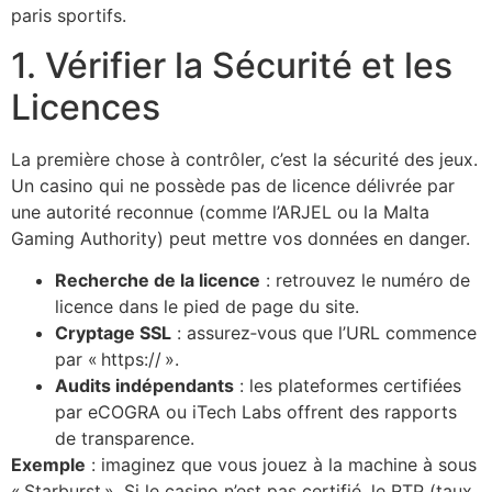
paris sportifs.
1. Vérifier la Sécurité et les
Licences
La première chose à contrôler, c’est la sécurité des jeux.
Un casino qui ne possède pas de licence délivrée par
une autorité reconnue (comme l’ARJEL ou la Malta
Gaming Authority) peut mettre vos données en danger.
Recherche de la licence
: retrouvez le numéro de
licence dans le pied de page du site.
Cryptage SSL
: assurez‑vous que l’URL commence
par « https:// ».
Audits indépendants
: les plateformes certifiées
par eCOGRA ou iTech Labs offrent des rapports
de transparence.
Exemple
: imaginez que vous jouez à la machine à sous
« Starburst ». Si le casino n’est pas certifié, le RTP (taux