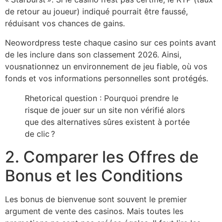
de retour au joueur) indiqué pourrait être faussé,
réduisant vos chances de gains.
Neowordpress teste chaque casino sur ces points avant
de les inclure dans son classement 2026. Ainsi,
vousnationnez un environnement de jeu fiable, où vos
fonds et vos informations personnelles sont protégés.
Rhetorical question : Pourquoi prendre le
risque de jouer sur un site non vérifié alors
que des alternatives sûres existent à portée
de clic ?
2. Comparer les Offres de
Bonus et les Conditions
Les bonus de bienvenue sont souvent le premier
argument de vente des casinos. Mais toutes les