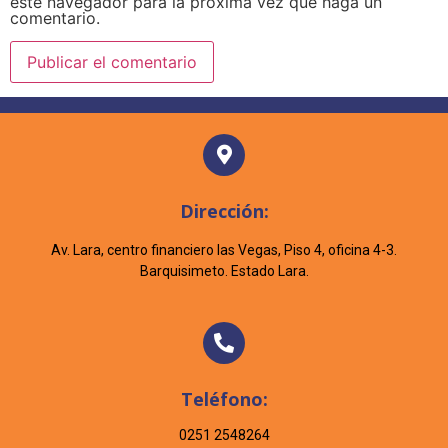
este navegador para la próxima vez que haga un
comentario.
Dirección:
Av. Lara, centro financiero las Vegas, Piso 4, oficina 4-3.
Barquisimeto. Estado Lara.
Teléfono:
0251 2548264