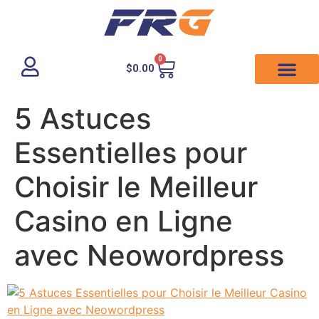
0
$
0.00
5 Astuces
Essentielles pour
Choisir le Meilleur
Casino en Ligne
avec Neowordpress