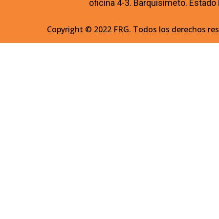
oficina 4-3. Barquisimeto. Estado 
Copyright © 2022 FRG. Todos los derechos re