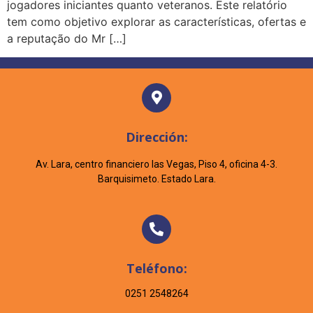
jogadores iniciantes quanto veteranos. Este relatório
tem como objetivo explorar as características, ofertas e
a reputação do Mr […]
Dirección:
Av. Lara, centro financiero las Vegas, Piso 4, oficina 4-3.
Barquisimeto. Estado Lara.
Teléfono:
0251 2548264