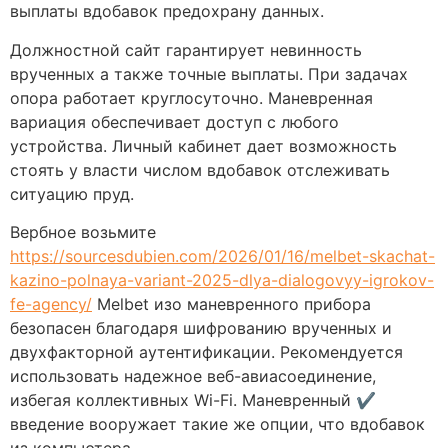
выплаты вдобавок предохрану данных.
Должностной сайт гарантирует невинность
врученных а также точные выплаты. При задачах
опора работает круглосуточно. Маневренная
вариация обеспечивает доступ с любого
устройства.
Личный кабинет дает возможность
стоять у власти числом вдобавок отслеживать
ситуацию пруд.
Вербное возьмите
https://sourcesdubien.com/2026/01/16/melbet-skachat-
kazino-polnaya-variant-2025-dlya-dialogovyy-igrokov-
fe-agency/
Melbet изо маневренного прибора
безопасен благодаря шифрованию врученных и
двухфакторной аутентификации. Рекомендуется
использовать надежное веб-авиасоединение,
избегая коллективных Wi-Fi. Маневренный ✔
введение вооружает такие же опции, что вдобавок
из компьютера.