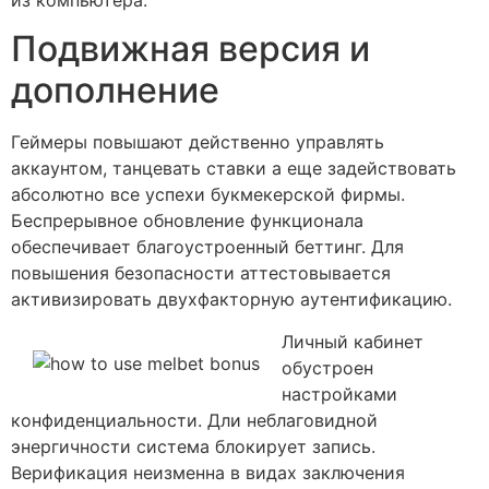
Подвижная версия и
дополнение
Геймеры повышают действенно управлять
аккаунтом, танцевать ставки а еще задействовать
абсолютно все успехи букмекерской фирмы.
Беспрерывное обновление функционала
обеспечивает благоустроенный беттинг. Для
повышения безопасности аттестовывается
активизировать двухфакторную аутентификацию.
Личный кабинет
обустроен
настройками
конфиденциальности. Дли неблаговидной
энергичности система блокирует запись.
Верификация неизменна в видах заключения