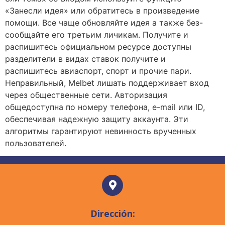
«Занесли идея» или обратитесь в произведение
помощи. Все чаще обновляйте идея а также без-
сообщайте его третьим личикам. Получите и
распишитесь официальном ресурсе доступны
разделители в видах ставок получите и
распишитесь авиаспорт, спорт и прочие пари.
Неправильный, Melbet лишать поддерживает вход
через общественные сети. Авторизация
общедоступна по номеру телефона, e-mail или ID,
обеспечивая надежную защиту аккаунта. Эти
алгоритмы гарантируют невинность врученных
пользователей.
Dirección: