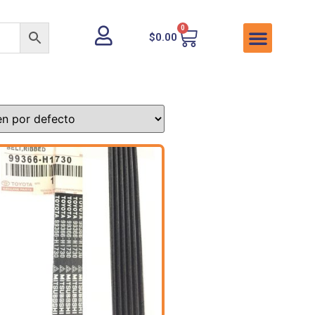
0
$
0.00