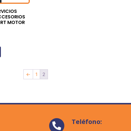
RVICIOS
CCESORIOS
ORT MOTOR
←
1
2
Teléfono: