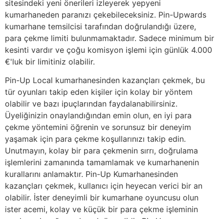
sitesindeki yeni önerileri izleyerek yepyeni
kumarhaneden paranızı çekebileceksiniz. Pin-Upwards
kumarhane temsilcisi tarafından doğrulandığı üzere,
para çekme limiti bulunmamaktadır. Sadece minimum bir
kesinti vardır ve çoğu komisyon işlemi için günlük 4.000
€'luk bir limitiniz olabilir.
Pin-Up Local kumarhanesinden kazançları çekmek, bu
tür oyunları takip eden kişiler için kolay bir yöntem
olabilir ve bazı ipuçlarından faydalanabilirsiniz.
Üyeliğinizin onaylandığından emin olun, en iyi para
çekme yöntemini öğrenin ve sorunsuz bir deneyim
yaşamak için para çekme koşullarınızı takip edin.
Unutmayın, kolay bir para çekmenin sırrı, doğrulama
işlemlerini zamanında tamamlamak ve kumarhanenin
kurallarını anlamaktır. Pin-Up Kumarhanesinden
kazançları çekmek, kullanıcı için heyecan verici bir an
olabilir. İster deneyimli bir kumarhane oyuncusu olun
ister acemi, kolay ve küçük bir para çekme işleminin