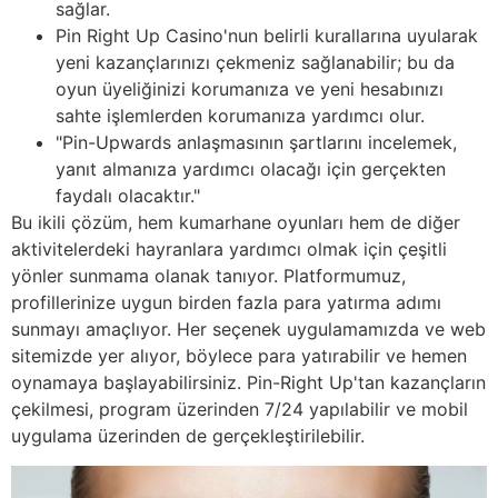
sağlar.
Pin Right Up Casino'nun belirli kurallarına uyularak
yeni kazançlarınızı çekmeniz sağlanabilir; bu da
oyun üyeliğinizi korumanıza ve yeni hesabınızı
sahte işlemlerden korumanıza yardımcı olur.
"Pin-Upwards anlaşmasının şartlarını incelemek,
yanıt almanıza yardımcı olacağı için gerçekten
faydalı olacaktır."
Bu ikili çözüm, hem kumarhane oyunları hem de diğer
aktivitelerdeki hayranlara yardımcı olmak için çeşitli
yönler sunmama olanak tanıyor. Platformumuz,
profillerinize uygun birden fazla para yatırma adımı
sunmayı amaçlıyor. Her seçenek uygulamamızda ve web
sitemizde yer alıyor, böylece para yatırabilir ve hemen
oynamaya başlayabilirsiniz. Pin-Right Up'tan kazançların
çekilmesi, program üzerinden 7/24 yapılabilir ve mobil
uygulama üzerinden de gerçekleştirilebilir.