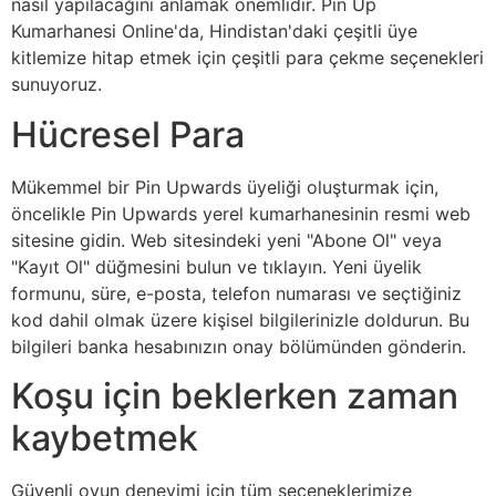
nasıl yapılacağını anlamak önemlidir. Pin Up
Kumarhanesi Online'da, Hindistan'daki çeşitli üye
kitlemize hitap etmek için çeşitli para çekme seçenekleri
sunuyoruz.
Hücresel Para
Mükemmel bir Pin Upwards üyeliği oluşturmak için,
öncelikle Pin Upwards yerel kumarhanesinin resmi web
sitesine gidin. Web sitesindeki yeni "Abone Ol" veya
"Kayıt Ol" düğmesini bulun ve tıklayın. Yeni üyelik
formunu, süre, e-posta, telefon numarası ve seçtiğiniz
kod dahil olmak üzere kişisel bilgilerinizle doldurun. Bu
bilgileri banka hesabınızın onay bölümünden gönderin.
Koşu için beklerken zaman
kaybetmek
Güvenli oyun deneyimi için tüm seçeneklerimize