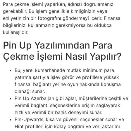
Para çekme işlemi yaparken, adınızı doğrulamanız
gerekebilir. Bu işlem genellikle kimliğinizin veya
ehliyetinizin bir fotoğrafını göndermeyi içerir. Finansal
bilgilerinizi kullanmanız gerekmiyorsa bu oldukça
kullanışlıdır.
Pin Up Yazılımından Para
Çekme İşlemi Nasıl Yapılır?
Bu, yerel kumarhanede mutlak minimum para
yatırma şartıyla işlev görür ve profillere yüksek
finansal bağlantı yerine oyun hakkında konuşma
olanağı sunar.
Pin Up Azerbaijan gibi ağlar, müşterilerine çeşitli ve
verimli bağlantı seçeneklerine erişim sağlayarak
hızlı ve verimli bir bahis deneyimi sunar.
Pin-Upwards, kısa ve güvenli seçenekler sunar ve
Hint profilleri için kolay dağıtım ve veri aktarımı