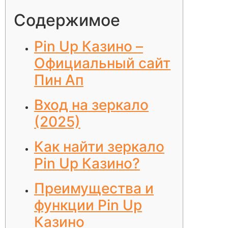
Содержимое
Pin Up Казино –
Официальный сайт
Пин Ап
Вход на зеркало
(2025)
Как найти зеркало
Pin Up Казино?
Преимущества и
функции Pin Up
Казино