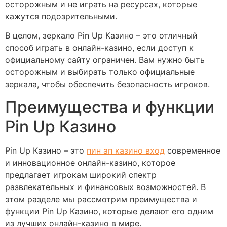
осторожным и не играть на ресурсах, которые
кажутся подозрительными.
В целом, зеркало Pin Up Казино – это отличный
способ играть в онлайн-казино, если доступ к
официальному сайту ограничен. Вам нужно быть
осторожным и выбирать только официальные
зеркала, чтобы обеспечить безопасность игроков.
Преимущества и функции
Pin Up Казино
Pin Up Казино – это
пин ап казино вход
современное
и инновационное онлайн-казино, которое
предлагает игрокам широкий спектр
развлекательных и финансовых возможностей. В
этом разделе мы рассмотрим преимущества и
функции Pin Up Казино, которые делают его одним
из лучших онлайн-казино в мире.