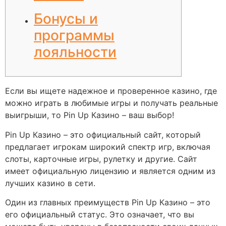
Бонусы и
программы
лояльности
Если вы ищете надежное и проверенное казино, где
можно играть в любимые игры и получать реальные
выигрыши, то Pin Up Казино – ваш выбор!
Pin Up Казино – это официальный сайт, который
предлагает игрокам широкий спектр игр, включая
слоты, карточные игры, рулетку и другие. Сайт
имеет официальную лицензию и является одним из
лучших казино в сети.
Один из главных преимуществ Pin Up Казино – это
его официальный статус. Это означает, что вы