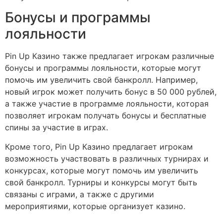
Бонусы и программы
лояльности
Pin Up Казино также предлагает игрокам различные
бонусы и программы лояльности, которые могут
помочь им увеличить свой банкролл. Например,
новый игрок может получить бонус в 50 000 рублей,
а также участие в программе лояльности, которая
позволяет игрокам получать бонусы и бесплатные
спины за участие в играх.
Кроме того, Pin Up Казино предлагает игрокам
возможность участвовать в различных турнирах и
конкурсах, которые могут помочь им увеличить
свой банкролл. Турниры и конкурсы могут быть
связаны с играми, а также с другими
мероприятиями, которые организует казино.