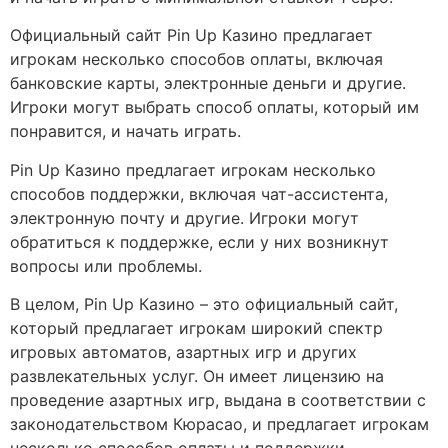
Официальный сайт Pin Up Казино предлагает
игрокам несколько способов оплаты, включая
банковские карты, электронные деньги и другие.
Игроки могут выбрать способ оплаты, который им
понравится, и начать играть.
Pin Up Казино предлагает игрокам несколько
способов поддержки, включая чат-ассистента,
электронную почту и другие. Игроки могут
обратиться к поддержке, если у них возникнут
вопросы или проблемы.
В целом, Pin Up Казино – это официальный сайт,
который предлагает игрокам широкий спектр
игровых автоматов, азартных игр и других
развлекательных услуг. Он имеет лицензию на
проведение азартных игр, выдана в соответствии с
законодательством Кюрасао, и предлагает игрокам