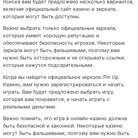
поиска вам будет предложено несколько вариантов,
включая официальный сайт казино и зеркала,
которые могут быть доступны.
Важно выбрать только официальные зеркала,
которые имеют хорошую репутацию и
обеспечивают безопасность игроков. Некоторые
зеркала могут быть фальшивыми, поэтому вам
нужно быть осторожным и не открывать ссылки,
которые кажутся подозрительными.
Когда вы найдете официальное зеркало Pin Up
Казино, вам нужно зарегистрироваться и начать
играть. Вам будет предложено выбрать игру,
которая вам понравится, и начать играть с
реальными деньгами.
Важно помнить, что игра в онлайн-казино должна
быть безопасной и законной. Некоторые казино
могут быть фальшивыми, поэтому вам нужно быть