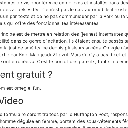
stèmes de visioconférence complexes et installés dans des 
r des appels vidéo. Ce n’est pas le cas, automobile il exist
qu’un par texte et de ne pas communiquer par la voix ou 
s qui offre des fonctionnalités intéressantes.
rincipe est de mettre en relation des (jeunes) internautes 
lité dans ce genre d’incitation. Ils étaient ensuite passés
 la justice américaine depuis plusieurs années, Omegle n’ava
ortie par Kool Mag jeudi 21 avril. Mais s’il n’y a pas d'»eff
sont erronées ». C’est le boulot des parents, tout simpleme
ent gratuit ?
m est omegle. fun.
 Video
formulaire seront traitées par le Huffington Post, respons
 homme déguisé en femme, portant des sous-vêtements fém
dolescents rencontrés par le magazine, il semble s’agir avan