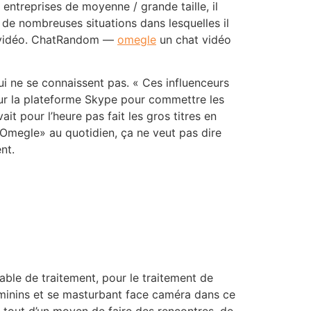
entreprises de moyenne / grande taille, il
e de nombreuses situations dans lesquelles il
la vidéo. ChatRandom —
omegle
un chat vidéo
qui ne se connaissent pas. « Ces influenceurs
 sur la plateforme Skype pour commettre les
it pour l’heure pas fait les gros titres en
et Omegle» au quotidien, ça ne veut pas dire
nt.
able de traitement, pour le traitement de
inins et se masturbant face caméra dans ce
t tout d’un moyen de faire des rencontres, de