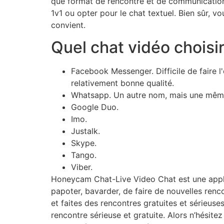
que format de rencontre et de communication 
1v1 ou opter pour le chat textuel. Bien sûr, 
convient.
Quel chat vidéo choisir
Facebook Messenger. Difficile de faire l
relativement bonne qualité.
Whatsapp. Un autre nom, mais une même
Google Duo.
Imo.
Justalk.
Skype.
Tango.
Viber.
Honeycam Chat-Live Video Chat est une applic
papoter, bavarder, de faire de nouvelles renc
et faites des rencontres gratuites et sérieuse
rencontre sérieuse et gratuite. Alors n’hésit