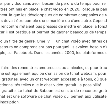
r par vidéo sans avoir besoin de perdre du temps pour remp
tres ont mis en place le chat vidéo en 2020, lorsque la p
ment-là que les développeurs de nombreux companies de ren
rs devait être comblé d’une manière ou d’une autre. Cepen
rencontre n’étaient pas pressés de mettre en place la foncti
ar il est pratique et permet de gagner beaucoup de temps 
 un filtre de genre. OmeTV — un chat vidéo avec filtres de
lisateurs ne comprenaient pas pourquoi ils avaient besoin 
mple, sur Facebook. Dans les années 2000, les plateformes
ur faire des rencontres amoureuses ou amicales, et pour tr
che est également équipé d’un salon de tchat webcam, pour 
es gratuites, avec un chat webcam accessible à tous, où qu
tionnalités telles que le chat vidéo gratuit, la possibilité
o gratuite. Le tchat de Baboon est un site de rencontre grat
at est une software de chat vidéo qui permet aux utilisat
nscription.