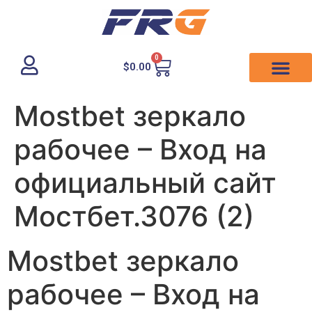
0
$
0.00
Mostbet зеркало
рабочее – Вход на
официальный сайт
Мостбет.3076 (2)
Mostbet зеркало
рабочее – Вход на