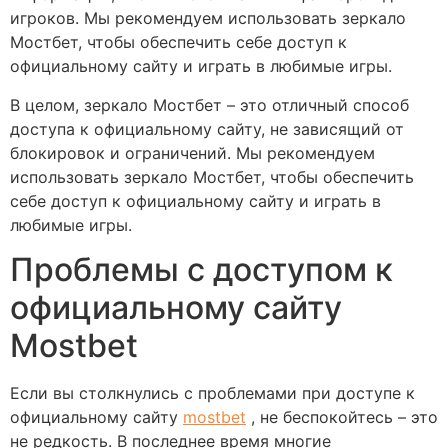
игроков. Мы рекомендуем использовать зеркало
Мостбет, чтобы обеспечить себе доступ к
официальному сайту и играть в любимые игры.
В целом, зеркало Мостбет – это отличный способ
доступа к официальному сайту, не зависящий от
блокировок и ограничений. Мы рекомендуем
использовать зеркало Мостбет, чтобы обеспечить
себе доступ к официальному сайту и играть в
любимые игры.
Проблемы с доступом к
официальному сайту
Mostbet
Если вы столкнулись с проблемами при доступе к
официальному сайту
mostbet
, не беспокойтесь – это
не редкость. В последнее время многие