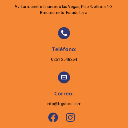
Av. Lara, centro financiero las Vegas, Piso 4, oficina 4-3.
Barquisimeto. Estado Lara.
Teléfono:
0251 2548264
Correo:
info@frgstore.com