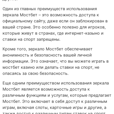
Один из главных преимуществ использования
зеркала Мостбет – это возможность доступа к
официальному сайту, даже если он заблокирован в
вашей стране. Это особенно полезно для игроков,
которые живут в странах, где интернет-казыно и
ставки на спорт запрещены.
Кроме того, зеркало Мостбет обеспечивает
анонимность и безопасность вашей личной
информации. Это означает, что вы можете играть в
мостбет казино или делать ставки на спорт, не
опасаясь за свою безопасность.
Еще одним преимуществом использования зеркала
Мостбет является возможность доступа к
различным функциям и услугам, которые предлагает
Мостбет. Это включает в себя доступ к различным
играм, включая слоты, карточные игры и другие, а
также доступ к различным типам ставок на спорт.