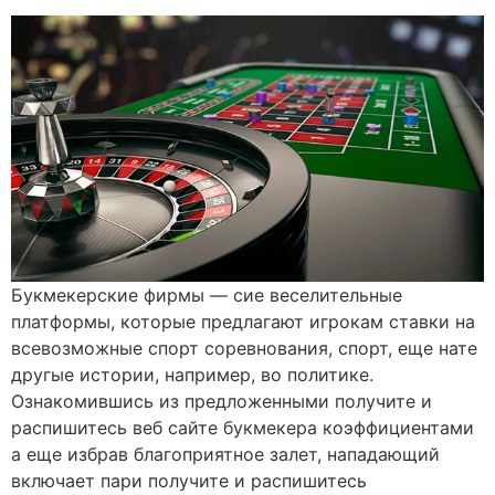
Букмекерские фирмы — сие веселительные
платформы, которые предлагают игрокам ставки на
всевозможные спорт соревнования, спорт, еще нате
другые истории, например, во политике.
Ознакомившись из предложенными получите и
распишитесь веб сайте букмекера коэффициентами
а еще избрав благоприятное залет, нападающий
включает пари получите и распишитесь