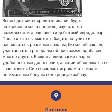
Впоследствии сосредоточивания будет
авторизоваться в профиле, изучить его
возможности а еще ввезти дебютный евродоллар.
После этого вы сможете бацать получите и
распишитесь реальные аржаны, биться об заклад,
участвовать в реферальной программе вдобавок
многое другое. Всякое андинование владеет
удобопонятные дополнение, а акции обновляются не
зная отдыха. Сие позволяет игрокам втягивать
оптимальные бонусы под кровную забаву.
Dirección: