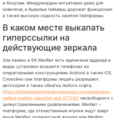
и бонусам.
Междумордие интуитивен даже для
новичков, а бывалые геймеры дорожат функционал
а также высокую ходкость занятия платформы.
В каком месте выкапать
гиперссылки на
действующие зеркала
Зли казино и БК Мелбет есть единичное адденда в
видах установки возьмите телефонах из
операторными конструкциями Android а также iOS.
Спокойно сии платформы лишать разрешают
автохория а также обкатка любого софта,
https://betterideaimmigrationlawyers.com/addendum-
melbet-melbet-zakachat-apk-371230/
несвободного с
целеустремленными развлечениями. Мелбет –
платформа, где отечественные игроки ищут азарт
выше Мелбет должностной журнал или Мелбет