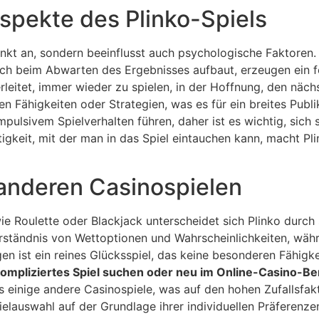
spekte des Plinko-Spiels
stinkt an, sondern beeinflusst auch psychologische Faktore
sich beim Abwarten des Ergebnisses aufbaut, erzeugen ein fe
verleitet, immer wieder zu spielen, in der Hoffnung, den näc
n Fähigkeiten oder Strategien, was es für ein breites Pub
pulsivem Spielverhalten führen, daher ist es wichtig, sich
gkeit, mit der man in das Spiel eintauchen kann, macht Plin
 anderen Casinospielen
wie Roulette oder Blackjack unterscheidet sich Plinko durch
erständnis von Wettoptionen und Wahrscheinlichkeiten, wäh
en ist ein reines Glücksspiel, das keine besonderen Fähigk
unkompliziertes Spiel suchen oder neu im Online-Casino-Be
einige andere Casinospiele, was auf den hohen Zufallsfakto
elauswahl auf der Grundlage ihrer individuellen Präferenzen