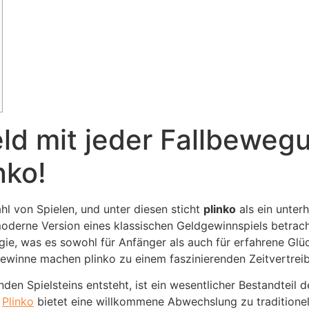
ld mit jeder Fallbeweg
nko!
ahl von Spielen, und unter diesen sticht
plinko
als ein unter
 moderne Version eines klassischen Geldgewinnspiels betrach
ie, was es sowohl für Anfänger als auch für erfahrene Glüc
 Gewinne machen plinko zu einem faszinierenden Zeitvertreib
en Spielsteins entsteht, ist ein wesentlicher Bestandteil de
.
Plinko
bietet eine willkommene Abwechslung zu traditionell