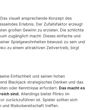
n. Das visuell ansprechende Konzept des
sselndes Erlebnis. Der Zufallsfaktor erzeugt
hsten großen Gewinn zu erzielen. Die schlichte
likum zugänglich macht. Dieses einfache und
 seiner Spielgewohnheiten bewusst zu sein und
ko zu einem attraktiven Zeitvertreib, birgt
 seine Einfachheit und seinen hohen
rend Blackjack strategisches Denken und das
eiten oder Kenntnisse erfordert.
Das macht es
reich sind.
Allerdings bietet Plinko im
r zurückzuführen ist. Spieler sollten sich
 und Risikobereitschaft treffen.