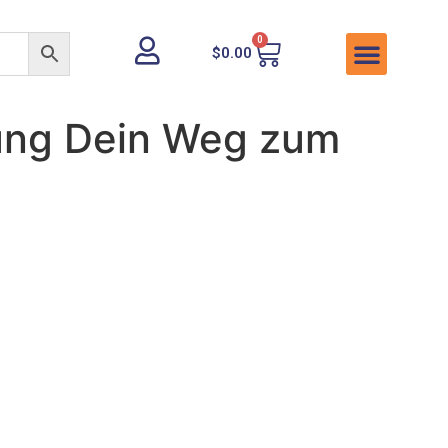
0
$
0.00
gung Dein Weg zum