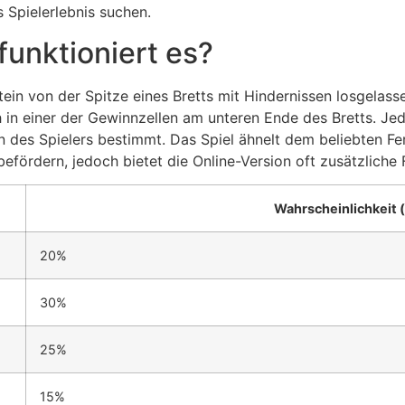
 Spielerlebnis suchen.
funktioniert es?
stein von der Spitze eines Bretts mit Hindernissen losgelass
ch in einer der Gewinnzellen am unteren Ende des Bretts. Je
 des Spielers bestimmt. Das Spiel ähnelt dem beliebten Fe
 befördern, jedoch bietet die Online-Version oft zusätzlic
Wahrscheinlichkeit 
20%
30%
25%
15%