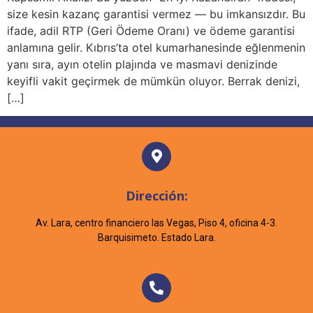
size kesin kazanç garantisi vermez — bu imkansızdır. Bu
ifade, adil RTP (Geri Ödeme Oranı) ve ödeme garantisi
anlamına gelir. Kıbrıs’ta otel kumarhanesinde eğlenmenin
yanı sıra, ayın otelin plajında ve masmavi denizinde
keyifli vakit geçirmek de mümkün oluyor. Berrak denizi,
[…]
Dirección:
Av. Lara, centro financiero las Vegas, Piso 4, oficina 4-3.
Barquisimeto. Estado Lara.