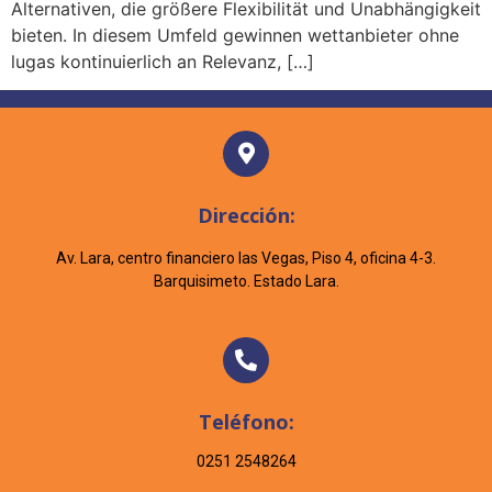
Alternativen, die größere Flexibilität und Unabhängigkeit
bieten. In diesem Umfeld gewinnen wettanbieter ohne
lugas kontinuierlich an Relevanz, […]
Dirección:
Av. Lara, centro financiero las Vegas, Piso 4, oficina 4-3.
Barquisimeto. Estado Lara.
Teléfono:
0251 2548264