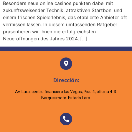
Besonders neue online casinos punkten dabei mit
zukunftsweisender Technik, attraktiven Startboni und
einem frischen Spielerlebnis, das etablierte Anbieter oft
vermissen lassen. In diesem umfassenden Ratgeber
präsentieren wir Ihnen die erfolgreichsten
Neueröffnungen des Jahres 2024, […]
Dirección:
Av. Lara, centro financiero las Vegas, Piso 4, oficina 4-3.
Barquisimeto. Estado Lara.