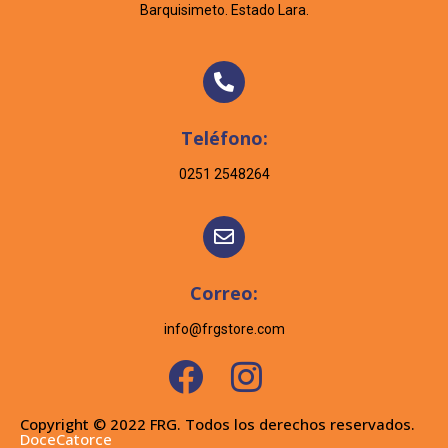
Barquisimeto. Estado Lara.
Teléfono:
0251 2548264
Correo:
info@frgstore.com
Copyright © 2022 FRG. Todos los derechos reservados.
DoceCatorce