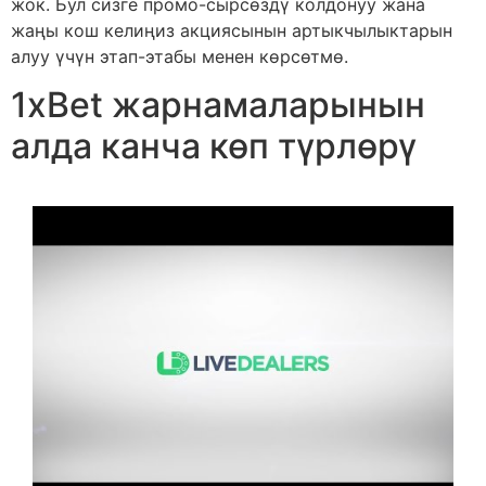
жок. Бул сизге промо-сырсөздү колдонуу жана
жаңы кош келиңиз акциясынын артыкчылыктарын
алуу үчүн этап-этабы менен көрсөтмө.
1xBet жарнамаларынын
алда канча көп түрлөрү