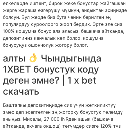
өлкөлөрдө иштейт, бирок жеке бонустар жайгашкан
жерге жараша өзгөрүшү мүмкүн, андыктан эсиңизде
болсун. Бул жерде биз буга чейин берилген эң
популярдуу суроолорго жооп бердик. Эрте эле сиз
100% кошумча бонус ала аласыз, башкача айтканда,
депозитиңиз канчалык көп болсо, кошумча
бонусуңуз ошончолук жогору болот.
алты
Чындыгында
1XBET бонустук коду
деген эмне? | 1 x bet
скачать
Баштапкы депозитиңизде сиз үчүн жеткиликтүү
эмес деп эсептелген эң жогорку бонустук төлөмдү
ачыңыз. Мисалы, 27 000 INRден ашык (башкача
айтканда, акчага окшош) төгүмдөр сизге 120% түз