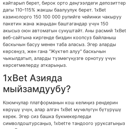
кайтарып берет, бирок орто деңгээлдеги депозиттер
дагы 110–115% жакшы баалуулук берет. 1xBet
казинолорго 150 100 000 рупийге чейинки чакыруу
пакетин жана жаңыдан баштагандар үчүн 150
акысыз оюн автоматын сунуштайт. Аны расмий 1xBet
веб-сайтына киргенде биздин коопсуз байланыш
баскычын басуу менен таба аласыз. Эгер аларды
көрсөңүз, жөн гана "Жүктөп алуу" баскычын
чыкылдатып, аларды түзмөгүңүзгө орнотуу үчүн
көрсөтмөлөрдү аткарыңыз.
1xBet Азияда
мыйзамдуубу?
Коюмчулар платформанын кош келиңиз рендерин
көрүшү үчүн, алар алгач 1xBet мүчөлүгүн бүтүрүшү
керек. Эгер сиз башка букмекерлерди
символдоштурсаңыз, 1xbetте тандоого уруксатыңыз