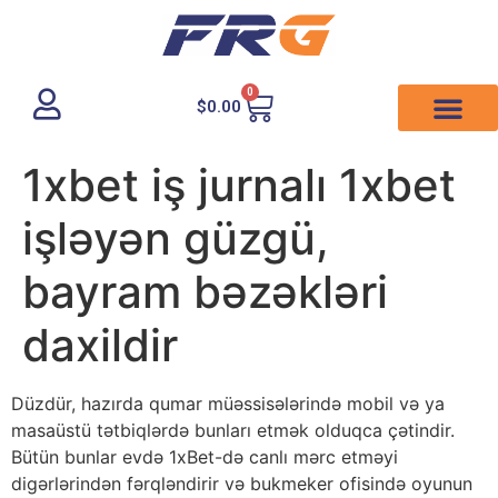
0
$
0.00
1xbet iş jurnalı 1xbet
işləyən güzgü,
bayram bəzəkləri
daxildir
Düzdür, hazırda qumar müəssisələrində mobil və ya
masaüstü tətbiqlərdə bunları etmək olduqca çətindir.
Bütün bunlar evdə 1xBet-də canlı mərc etməyi
digərlərindən fərqləndirir və bukmeker ofisində oyunun