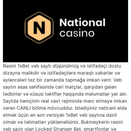
Rəsmi 1xBet veb saytı düşünülmüş və istifadəçi dostu
dizayna malikdir və istifadəçilərə maraqlı xəbərlər və
əyləncələri tez bir zamanda tapmağa imkan verir. Veb
saytın əsas səhifəsində cari matçlar, qarşıdan gələn
tədbirlər və xüsusi təkliflər haqqında məlumatlar yer alır.
Saytda həmçinin real vaxt rejimində mərc etməyə imkan
verən CANLI bölmə mövcuddur. İstədiyiniz nəticəni əldə
etmək üçün ən son versiyalı 1xBet veb saytına daxil
olmalı və təlimatları yükləməlisiniz. Bukmeykerin rəsmi
veb saytı olan Locked Stranger Bet, smartfonlar və