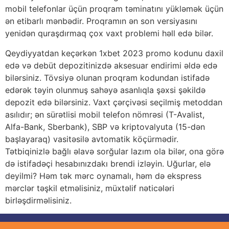
mobil telefonlar üçün proqram təminatını yükləmək üçün
ən etibarlı mənbədir. Proqramın ən son versiyasını
yenidən quraşdırmaq çox vaxt problemi həll edə bilər.
Qeydiyyatdan keçərkən 1xbet 2023 promo kodunu daxil
edə və debüt depozitinizdə aksesuar endirimi əldə edə
bilərsiniz. Tövsiyə olunan proqram kodundan istifadə
edərək təyin olunmuş sahəyə asanlıqla şəxsi şəkildə
depozit edə bilərsiniz. Vaxt çərçivəsi seçilmiş metoddan
asılıdır; ən sürətlisi mobil telefon nömrəsi (T-Avalist,
Alfa-Bank, Sberbank), SBP və kriptovalyuta (15-dən
başlayaraq) vasitəsilə avtomatik köçürmədir.
Tətbiqinizlə bağlı əlavə sorğular lazım ola bilər, ona görə
də istifadəçi hesabınızdakı brendi izləyin. Uğurlar, elə
deyilmi? Həm tək mərc oynamalı, həm də ekspress
mərclər təşkil etməlisiniz, müxtəlif nəticələri
birləşdirməlisiniz.