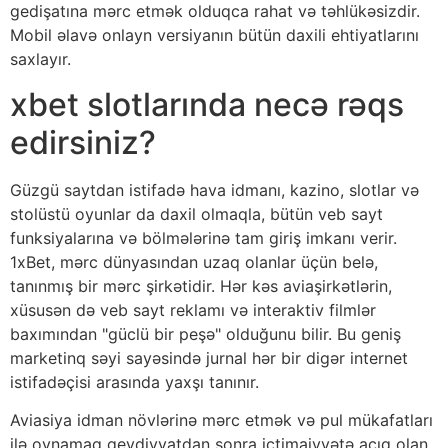
gedişatına mərc etmək olduqca rahat və təhlükəsizdir.
Mobil əlavə onlayn versiyanın bütün daxili ehtiyatlarını
saxlayır.
xbet slotlarında necə rəqs
edirsiniz?
Güzgü saytdan istifadə hava idmanı, kazino, slotlar və
stolüstü oyunlar da daxil olmaqla, bütün veb sayt
funksiyalarına və bölmələrinə tam giriş imkanı verir.
1xBet, mərc dünyasından uzaq olanlar üçün belə,
tanınmış bir mərc şirkətidir. Hər kəs aviaşirkətlərin,
xüsusən də veb sayt reklamı və interaktiv filmlər
baxımından "güclü bir peşə" olduğunu bilir. Bu geniş
marketinq səyi sayəsində jurnal hər bir digər internet
istifadəçisi arasında yaxşı tanınır.
Aviasiya idman növlərinə mərc etmək və pul mükafatları
ilə oynamaq qeydiyyatdan sonra ictimaiyyətə açıq olan