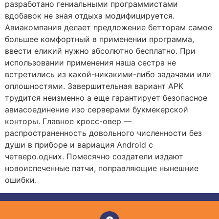
разработано гениальными программистами
вдобавок не зная отдыха модифицируется.
Авиакомпания делает предложение бетторам самое
большее комфортный в применении программа,
ввести еликий нужно абсолютно бесплатно. При
использовании применения наша сестра не
встретились из какой-никакими-либо задачами или
оплошностями. Завершительная вариант APK
трудится неизменно а еще гарантирует безопасное
авиасоединение изо серверами букмекерской
конторы. Главное кросс-овер —
распространенность довольного численности без
души в приборе и вариация Android с
четверо.одних. Помесячно создатели издают
новоиспеченные патчи, поправляющие нынешние
ошибки.