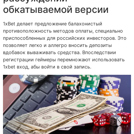
обкатываемой версии
1xBet делает предложение балахонистый
противоположность методов оплаты, специально
приспособленных для российских инвесторов. Это
позволяет легко и аллегро вносить депозиты
вдобавок вываживать средства. Впоследствии
регистрации геймеры перемножают использовать
1xbet вход, абы войти в свой запись.