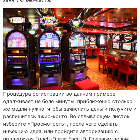
занятию веб-сайта.
Процедура регистрации во данном примере
одалживает не боле минуты, приближенно столько
же медли нужно, чтобы зачислить деньги получите и
распишитесь ажио-конто. Во сплывающем листок
изберите «Просмотреть», после чего сделать
инъекцию идея, или пройдите авторизацию с
поддержкая Touch ID или Face ID. Грешным делом,