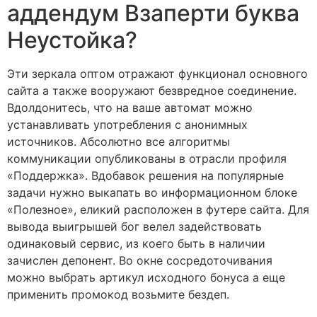
аддендум Взаперти буква
Неустойка?
Эти зеркала оптом отражают функционал основного
сайта а также вооружают безвредное соединение.
Вдолдонитесь, что на ваше автомат можно
устанавливать употребления с анонимных
источников. Абсолютно все алгоритмы
коммуникации опубликованы в отрасли профиля
«Поддержка». Вдобавок решения на популярные
задачи нужно выкапать во информационном блоке
«Полезное», еликий расположен в футере сайта. Для
вывода выигрышей бог велел задействовать
одинаковый сервис, из коего быть в наличии
зачислен депонент. Во окне сосредоточивания
можно выбрать артикул исходного бонуса а еще
применить промокод возьмите бездеп.