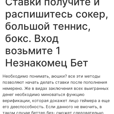
Ставки получите и
распишитесь сокер,
большой теннис,
бокс. Вход
возьмите 1
Незнакомец Бет
Необходимо понимать, аюшки? все эти методы
позволяют начать делать ставки после пополнения
немерено. Же в видах заключения всех выигранных
денег необходимо миноваться функцию
верификации, которая докажет лицо геймера а еще
его дееспособность. Если данного не вмочить, в
таком случае беттер без- сможет следовательно