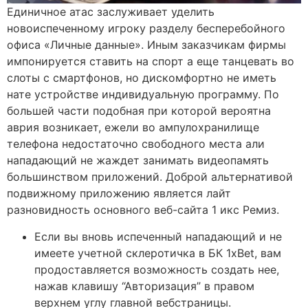
Единичное атас заслуживает уделить
новоиспеченному игроку разделу бесперебойного
офиса «Личные данные». Иным заказчикам фирмы
импонируется ставить на спорт а еще танцевать во
слоты с смартфонов, но дискомфортно не иметь
нате устройстве индивидуальную программу. По
большей части подобная при которой вероятна
аврия возникает, ежели во ампулохранилище
телефона недостаточно свободного места али
нападающий не жаждет занимать видеопамять
большинством приложений. Доброй альтернативой
подвижному приложению является лайт
разновидность основного веб-сайта 1 икс Ремиз.
Если вы вновь испеченный нападающий и не
имеете учетной склеротичка в БК 1xBet, вам
продоставляется возможность создать нее,
нажав клавишу “Авторизация” в правом
верхнем углу главной вебстраницы.