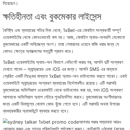
দিয়েছেন।
ক্ষতিহীনতা এবং বুকমেকার লাইসেন্স
বৈশিষ্ট্য এবং ব্যবহারের গতির দিক থেকে, 1xBet-এর মোবাইল সংস্করণটি সম্পূর্ণ
ওয়েবসাইটের থেকে কোনওভাবেই কম নয়। আজ, মোবাইল অ্যাড-অনগুলি যেকোনো
বুকমেকারের একটি অবিচ্ছেদ্য অংশ। তারা গেমারদের ওয়েবে বাজি ধরার জন্য যে
কোনও ক্ষেত্রে অ্যাক্সেসের সন্তুষ্টি প্রদান করে।
1xBet ওয়েবসাইটের অ্যাড-অন বিভাগে নেভিগেট করার পর, আপনি দুটি সংস্করণ
দেখতে পাবেন – অ্যান্ড্রয়েড এবং iOS এর জন্য। আপনি SMS এর মাধ্যমে
প্রেরিত একটি লিঙ্কের মাধ্যমে 1xBet অ্যাড-অন ডাউনলোড করতে পারেন। একই
ওয়েবসাইটে অ্যান্ড্রয়েড সংস্করণ ব্যবহারের নির্দেশাবলীও রয়েছে। এটি সরাসরি
বুকমেকারের অফিসিয়াল ওয়েবসাইট থেকে ডাউনলোড করা হয়, যখন iOS সংস্করণ
আপনাকে অফিসিয়াল অ্যাপ স্টোরে পুনঃনির্দেশিত করবে। বুকমেকারের অংশীদারদের
জন্য একটি বিনামূল্যে বোনাস কোড খুঁজে পেতে হবে। এটি সরাসরি অথবা উপরের
ব্যবহারকারীর অ্যাকাউন্টে ব্যবহার করতে হবে।
আপনার শুরুর সম্ভাবনা আরও
জোরদার করুন এবং তাদের পরিবর্তনগুলি পর্যবেক্ষণ করুন। ছোটখাটো ওঠানামা (কয়েক