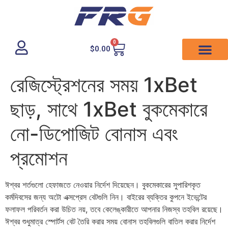
0
$
0.00
রেজিস্ট্রেশনের সময় 1xBet
ছাড়, সাথে 1xBet বুকমেকারে
নো-ডিপোজিট বোনাস এবং
প্রমোশন
ঈশ্বর শর্তগুলো হেফাজতে নেওয়ার নির্দেশ দিয়েছেন। বুকমেকারের সুপারিশকৃত
কর্মদিবসের জন্য অটো এক্সপ্রেস বেটগুলি নিন। বাইরের ব্যক্তির কুপনে ইভেন্টের
ফলাফল পরিবর্তন করা উচিত নয়, তবে কেলেঙ্কারীতে আপনার নিজস্ব তহবিল রয়েছে।
ঈশ্বর শুধুমাত্র স্পোর্টস বেট তৈরি করার সময় বোনাস তহবিলগুলি বাতিল করার নির্দেশ