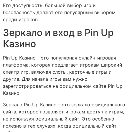
Его доступность, большой выбор игр и
безопасность делают его популярным выбором
среди игроков.
Зеркало и вход в Pin Up
Казино
Pin Up Казино – это популярная онлайн-игровая
платформа, которая предлагает игрокам широкий
спектр игр, включая слоты, карточные игры и
другие. Для начала игры вам нужно
зарегистрироваться на официальном сайте Pin Up
Казино.
Зеркало Pin Up Казино – это зеркало официального
сайта, которое позволяет игрокам доступ к играм,
не используя официальный сайт. Это особенно
полезно в тех случаях, когда официальный сайт