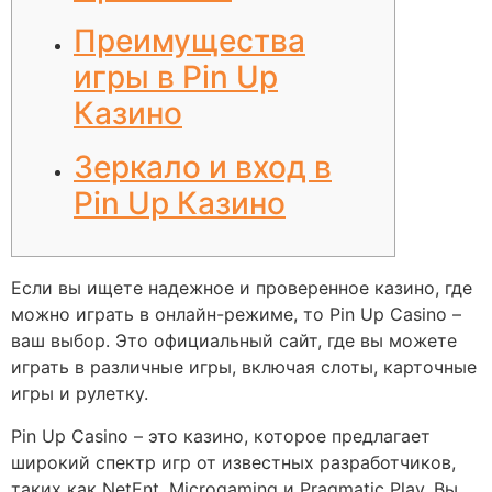
Преимущества
игры в Pin Up
Казино
Зеркало и вход в
Pin Up Казино
Если вы ищете надежное и проверенное казино, где
можно играть в онлайн-режиме, то Pin Up Casino –
ваш выбор. Это официальный сайт, где вы можете
играть в различные игры, включая слоты, карточные
игры и рулетку.
Pin Up Casino – это казино, которое предлагает
широкий спектр игр от известных разработчиков,
таких как NetEnt, Microgaming и Pragmatic Play. Вы