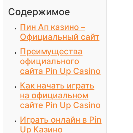
Содержимое
Пин Ап казино –
Официальный сайт
Преимущества
официального
сайта Pin Up Casino
Как начать играть
на официальном
сайте Pin Up Casino
Играть онлайн в Pin
Up Казино