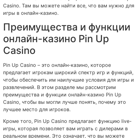
Casino. Там вы можете найти все, что вам нужно для
игры в онлайн-казино.
Преимущества и функции
онлайн-казино Pin Up
Casino
Pin Up Casino – это онлайн-казино, которое
предлагает игрокам широкий спектр игр и функций,
чтобы обеспечить им наилучшие условия для игры и
развлечений. В этом разделе мы рассмотрим
преимущества и функции онлайн-казино Pin Up
Casino, чтобы вы могли лучше понять, почему это
лучшее место для игроков.
Кроме того, Pin Up Casino предлагает функцию live-
игры, которая позволяет вам играть с дилерами в
реальном времени. Это означает, что вы можете