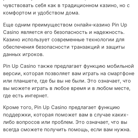
чувствовать себя как в традиционном казино, но с
комфортом и удобством дома.
Еще одним преимуществом онлайн-казино Pin Up
Casino является его безопасность и надежность.
Казино использует современные технологии для
обеспечения безопасности транзакций и защиты
данных игроков.
Pin Up Casino также предлагает функцию мобильной
версии, которая позволяет вам играть на смартфоне
или планшете, где бы вы не были. Это означает, что
вы можете играть в любое время и в любом месте,
где есть интернет.
Кроме того, Pin Up Casino предлагает функцию
поддержки, которая поможет вам в случае каких-
либо вопросов или проблем. Это означает, что вы
всегда сможете получить помощь, если вам нужна.