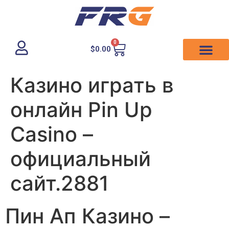
0
$
0.00
Казино играть в
онлайн Pin Up
Casino –
официальный
сайт.2881
Пин Ап Казино –