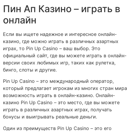
Пин Ап Казино – играть в
онлайн
Если вы ищете надежное и интересное онлайн-
казино, где можно играть в различных азартных
играх, то Pin Up Casino – ваш выбор. Это
официальный сайт, где вы можете играть в онлайн-
версии своих любимых игр, таких как рулетка,
бинго, слоты и другие.
Pin Up Casino – это международный оператор,
который предлагает игрокам из многих стран мира
возможность играть в онлайн-казино. Онлайн-
казино Pin Up Casino – это место, где вы можете
играть в различных азартных играх, получать
бонусы и выигрывать реальные деньги.
Один из преимуществ Pin Up Casino – это его