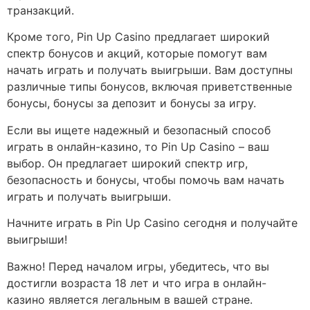
транзакций.
Кроме того, Pin Up Casino предлагает широкий
спектр бонусов и акций, которые помогут вам
начать играть и получать выигрыши. Вам доступны
различные типы бонусов, включая приветственные
бонусы, бонусы за депозит и бонусы за игру.
Если вы ищете надежный и безопасный способ
играть в онлайн-казино, то Pin Up Casino – ваш
выбор. Он предлагает широкий спектр игр,
безопасность и бонусы, чтобы помочь вам начать
играть и получать выигрыши.
Начните играть в Pin Up Casino сегодня и получайте
выигрыши!
Важно! Перед началом игры, убедитесь, что вы
достигли возраста 18 лет и что игра в онлайн-
казино является легальным в вашей стране.