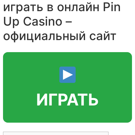
играть в онлайн Pin
Up Casino –
официальный сайт
ИГРАТЬ