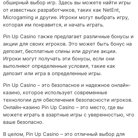
обширный выбор игр. Здесь вы можете найти игры
от известных разработчиков, таких как NetEnt,
Microgaming и другие. Игроки могут выбрать игру,
которая им понравится, и начать играть.
Pin Up Casino также предлагает различные бонусы и
акции для своих игроков. Это может быть бонус на
депозит, бесплатные спины или другие акции.
Игроки могут получать эти бонусы, если они
выполняют определенные условия, такие как
депозит или игра в определенные игры.
Pin Up Casino – это безопасное и надежное онлайн-
казино, которое использует современные
технологии для обеспечения безопасности игроков.
Онлайн-казино Pin Up Casino – это место, где вы
можете играть в азартные игры с уверенностью, что
ваше безопасно.
В целом, Pin Up Casino – это отличный выбор для